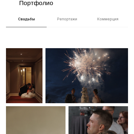
Портфолио
Свадьбы
Репортажи
Коммерция